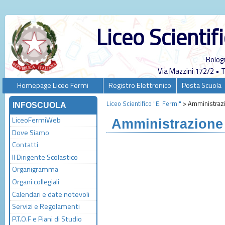
Liceo Scientif
Bolog
Via Mazzini 172/2 •
Homepage Liceo Fermi
Registro Elettronico
Posta Scuola
Liceo Scientifico "E. Fermi"
>
Amministrazi
INFOSCUOLA
LiceoFermiWeb
Amministrazione 
Dove Siamo
Contatti
Il Dirigente Scolastico
Organigramma
Organi collegiali
Calendari e date notevoli
Servizi e Regolamenti
P.T.O.F e Piani di Studio