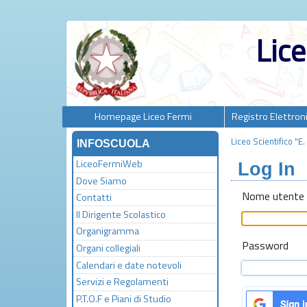
Lice
Homepage Liceo Fermi
Registro Elettron
Liceo Scientifico "E
INFOSCUOLA
LiceoFermiWeb
Log In
Dove Siamo
Nome utente o
Contatti
Il Dirigente Scolastico
Organigramma
Password
Organi collegiali
Calendari e date notevoli
Servizi e Regolamenti
P.T.O.F e Piani di Studio