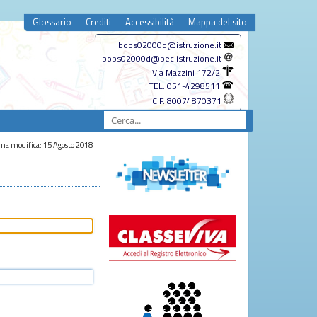
Glossario
Crediti
Accessibilità
Mappa del sito
bops02000d@istruzione.it
bops02000d@pec.istruzione.it
Via Mazzini 172/2
TEL: 051-4298511
C.F. 80074870371
ma modifica: 15 Agosto 2018