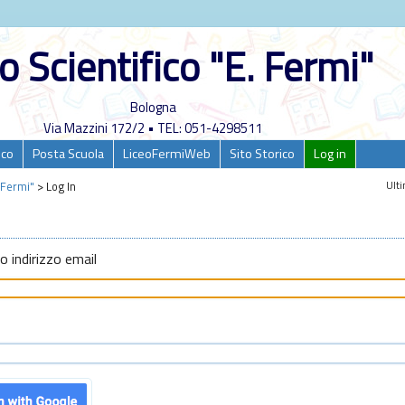
o Scientifico "E. Fermi"
Bologna
Via Mazzini 172/2 • TEL: 051-4298511
ico
Posta Scuola
LiceoFermiWeb
Sito Storico
Log in
Ulti
. Fermi"
>
Log In
 indirizzo email