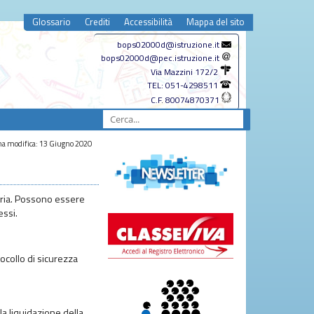
Glossario
Crediti
Accessibilità
Mappa del sito
bops02000d@istruzione.it
bops02000d@pec.istruzione.it
Via Mazzini 172/2
TEL: 051-4298511
C.F. 80074870371
a modifica: 13 Giugno 2020
teria. Possono essere
essi.
tocollo di sicurezza
la liquidazione della