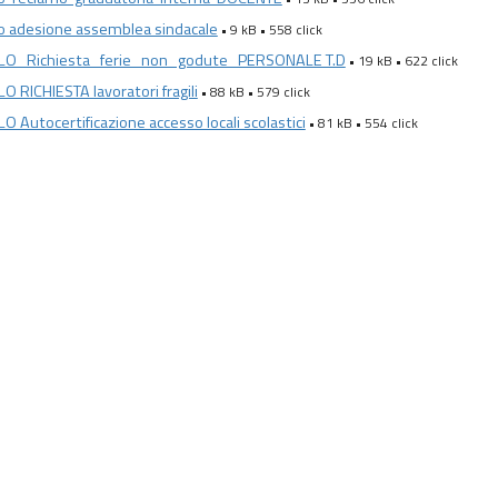
 adesione assemblea sindacale
• 9 kB • 558 click
O_Richiesta_ferie_non_godute_PERSONALE T.D
• 19 kB • 622 click
 RICHIESTA lavoratori fragili
• 88 kB • 579 click
 Autocertificazione accesso locali scolastici
• 81 kB • 554 click