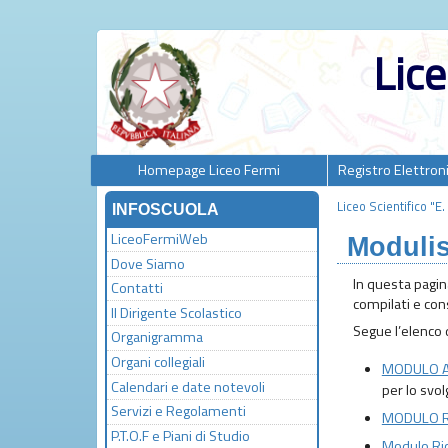
Lice
Homepage Liceo Fermi
Registro Elettron
Liceo Scientifico "E
INFOSCUOLA
LiceoFermiWeb
Modulis
Dove Siamo
In questa pagin
Contatti
compilati e cons
Il Dirigente Scolastico
Segue l’elenco d
Organigramma
Organi collegiali
MODULO Aut
Calendari e date notevoli
per lo svo
Servizi e Regolamenti
MODULO RIC
P.T.O.F e Piani di Studio
Modulo Ric