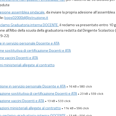
godute
esione assemblea sindacale
, da inviare la propria adesione all’assemblea a
le:
bops02000d@istruzione.it
clamo Graduatoria interna DOCENTE
, il reclamo va presentato entro 10 gi
ne all’Albo della scuola della graduatoria redatta dal Dirigente Scolastico
19-22)
 in servizio personale Docente e ATA
ne sostitutiva di certificazione Docenti e ATA
one vaccini Docenti e ATA
ni ministeriali allegate al contratto
ione in servizio personale Docente e ATA
• 16 kB • 580 click
azione sostitutiva di certificazione Docenti e ATA
• 23 kB • 559 click
razione vaccini Docenti e ATA
• 13 kB • 533 click
azioni ministeriali allegate al contratto
• 114 kB • 596 click
o-reclamo-graduatoria-interna-DOCENTE
• 13 kB • 556 click