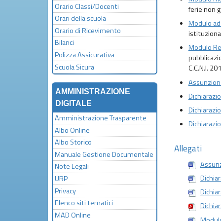
Orario Classi/Docenti
ferie non 
Orari della scuola
Modulo ad
Orario di Ricevimento
istituziona
Bilanci
Modulo Re
Polizza Assicurativa
pubblicazio
Scuola Sicura
C.C.N.I. 20
Assunzione
AMMINISTRAZIONE
Dichiarazio
DIGITALE
Dichiarazi
Amministrazione Trasparente
Dichiarazio
Albo Online
Albo Storico
Allegati
Manuale Gestione Documentale
Assunz
Note Legali
Dichiar
URP
Privacy
Dichia
Elenco siti tematici
Dichiar
MAD Online
Modul