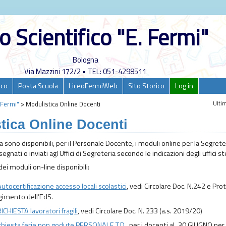
o Scientifico "E. Fermi"
Bologna
Via Mazzini 172/2 • TEL: 051-4298511
ico
Posta Scuola
LiceoFermiWeb
Sito Storico
Log in
Ultim
. Fermi"
>
Modulistica Online Docenti
tica Online Docenti
a sono disponibili, per il Personale Docente, i moduli online per la Segre
egnati o inviati agl Uffici di Segreteria secondo le indicazioni degli uffici st
ei moduli on-line disponibili:
ocertificazione accesso locali scolastici
, vedi Circolare Doc. N.242 e Pro
lgimento dell’EdS.
HIESTA lavoratori fragili
, vedi Circolare Doc. N. 233 (a.s. 2019/20)
hiesta ferie non godute PERSONALE T.D.
, per i docenti aL 30 GIUGNO per 