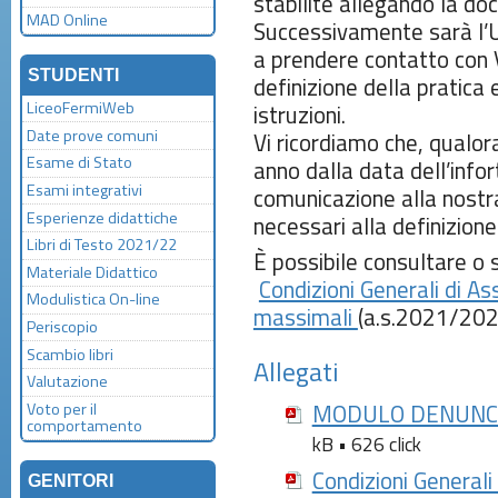
stabilite allegando la do
MAD Online
Successivamente sarà l’U
a prendere contatto con V
STUDENTI
definizione della pratica e
LiceoFermiWeb
istruzioni.
Date prove comuni
Vi ricordiamo che, qualor
Esame di Stato
anno dalla data dell’info
Esami integrativi
comunicazione alla nostr
Esperienze didattiche
necessari alla definizion
Libri di Testo 2021/22
È possibile consultare o 
Materiale Didattico
Condizioni Generali di A
Modulistica On-line
massimali
(a.s.2021/202
Periscopio
Scambio libri
Allegati
Valutazione
Voto per il
MODULO DENUNCIA
comportamento
kB • 626 click
Condizioni Generali
GENITORI