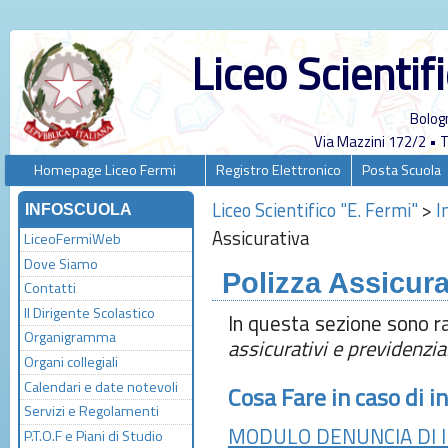
Liceo Scientif
Bolog
Via Mazzini 172/2 •
Homepage Liceo Fermi
Registro Elettronico
Posta Scuola
Liceo Scientifico "E. Fermi"
>
I
INFOSCUOLA
Assicurativa
LiceoFermiWeb
Dove Siamo
Polizza Assicura
Contatti
Il Dirigente Scolastico
In questa sezione sono r
Organigramma
assicurativi e previdenzial
Organi collegiali
Calendari e date notevoli
Cosa Fare in caso di i
Servizi e Regolamenti
MODULO DENUNCIA DI I
P.T.O.F e Piani di Studio