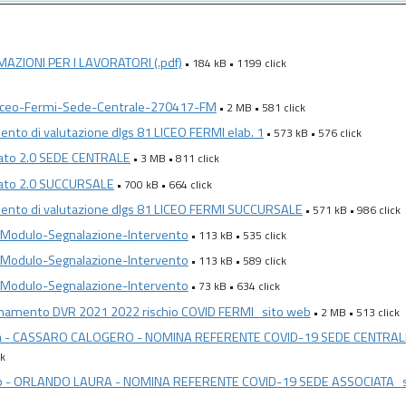
AZIONI PER I LAVORATORI (.pdf)
• 184 kB • 1199 click
iceo-Fermi-Sede-Centrale-270417-FM
• 2 MB • 581 click
nto di valutazione dlgs 81 LICEO FERMI elab. 1
• 573 kB • 576 click
ato 2.0 SEDE CENTRALE
• 3 MB • 811 click
ato 2.0 SUCCURSALE
• 700 kB • 664 click
nto di valutazione dlgs 81 LICEO FERMI SUCCURSALE
• 571 kB • 986 click
Modulo-Segnalazione-Intervento
• 113 kB • 535 click
Modulo-Segnalazione-Intervento
• 113 kB • 589 click
Modulo-Segnalazione-Intervento
• 73 kB • 634 click
namento DVR 2021 2022 rischio COVID FERMI_sito web
• 2 MB • 513 click
1a - CASSARO CALOGERO - NOMINA REFERENTE COVID-19 SEDE CENTRAL
ck
1b - ORLANDO LAURA - NOMINA REFERENTE COVID-19 SEDE ASSOCIATA_s