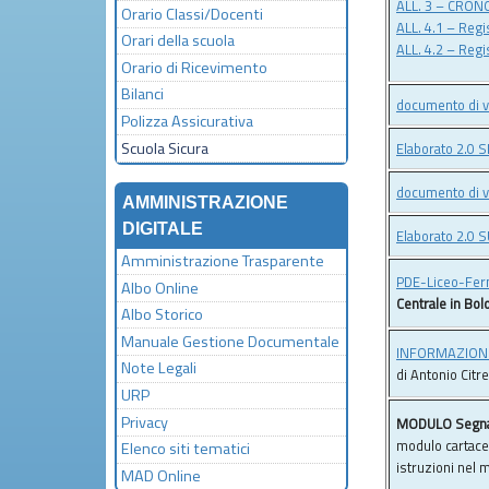
ALL. 3 – CRON
Orario Classi/Docenti
ALL. 4.1 – Regi
Orari della scuola
ALL. 4.2 – Regi
Orario di Ricevimento
Bilanci
documento di v
Polizza Assicurativa
Scuola Sicura
Elaborato 2.0
documento di 
AMMINISTRAZIONE
DIGITALE
Elaborato 2.0
Amministrazione Trasparente
PDE-Liceo-Fer
Albo Online
Centrale in Bol
Albo Storico
Manuale Gestione Documentale
INFORMAZIONI 
Note Legali
di Antonio Citrel
URP
Privacy
MODULO Segnal
modulo cartaceo
Elenco siti tematici
istruzioni nel 
MAD Online