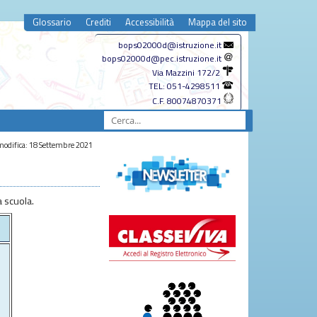
Glossario
Crediti
Accessibilità
Mappa del sito
bops02000d@istruzione.it
bops02000d@pec.istruzione.it
Via Mazzini 172/2
TEL: 051-4298511
C.F. 80074870371
odifica: 18 Settembre 2021
 scuola.