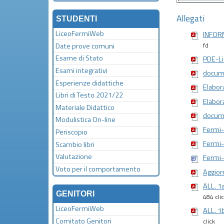
Allegati
STUDENTI
LiceoFermiWeb
INFORM
Date prove comuni
fd
Esame di Stato
PDE-L
Esami integrativi
docume
Esperienze didattiche
Elabor
Libri di Testo 2021/22
Elabor
Materiale Didattico
docume
Modulistica On-line
Fermi-
Periscopio
Fermi-
Scambio libri
Valutazione
Fermi-
Voto per il comportamento
Aggior
ALL. 
GENITORI
484 cli
LiceoFermiWeb
ALL. 
Comitato Genitori
click