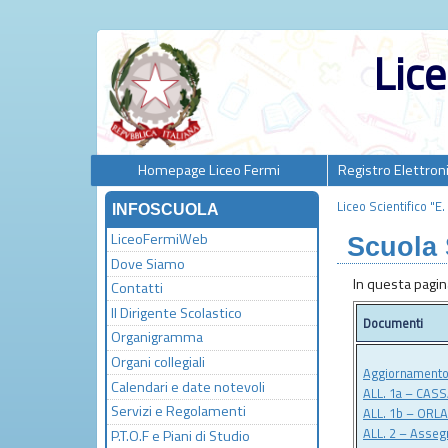
Lice
Homepage Liceo Fermi
Registro Elettron
Liceo Scientifico "E
INFOSCUOLA
LiceoFermiWeb
Scuola 
Dove Siamo
In questa pagin
Contatti
Il Dirigente Scolastico
Documenti
Organigramma
Organi collegiali
Aggiornamento
Calendari e date notevoli
ALL. 1a – CAS
Servizi e Regolamenti
ALL. 1b – ORL
ALL. 2 – Assegn
P.T.O.F e Piani di Studio