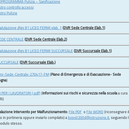
OPROGRAMMA Pulizia – Sanificazione
stro controllo accessi
stro Pulizie
alutazione dlgs 81 LICEO FERMI elab. 1
(
DVR Sede Centrale Elab.1
)
 SEDE CENTRALE
(
DVR Sede Centrale Elab.2
)
valutazione dlgs 81 LICEO FERMI SUCCURSALE
(
DVR Succursale Elab.1
)
 SUCCURSALE
(
DVR Succursale Elab.
)
mi-Sede-Centrale-270417-FM
(
Piano di Emergenza e di Evacuazione- Sede
ogna
)
PER I LAVORATORI (.pdf)
(
Informazioni sui rischi e sicurezza nella scuola
a cura
li)
azione Intervento per Malfunzionamento
:
File PDF
o
File WORD
(riconsegnare i
 in portineria oppure inviarlo compilato) a
bops0200d@istruzione.it
, seguendo 
modulo stesso.