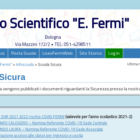
o Scientifico "E. Fermi"
Bologna
Via Mazzini 172/2 • TEL: 051-4298511
ico
Posta Scuola
LiceoFermiWeb
Sito Storico
Log in
Ultima m
. Fermi"
>
Infoscuola
>
Scuola Sicura
Sicura
a vengono pubblicati i documenti riguardanti la Sicurezza presso la nostra
 DVR 2021 2022 rischio COVID FERMI
(valevole per l’anno scolastico 2021-2)
SARO CALOGERO – Nomina Referente COVID-19 Sede Centrale
ANDO LAURA – Nomina Referente COVID-19 Sede Associata
azione accessi alle classi per ingresso e uscita