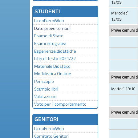
13/09
STUDENTI
Mercoledì
13/09
LiceoFermiWeb
Date prove comuni
Prove comuni di
Esame di Stato
Esami integrativi
Esperienze didattiche
Libri di Testo 2021/22
Materiale Didattico
Modulistica On-line
Prove comuni di
Periscopio
Scambio libri
Martedì 19/10
Valutazione
Voto per il comportamento
Prove comuni di
GENITORI
LiceoFermiWeb
Comitato Genitori