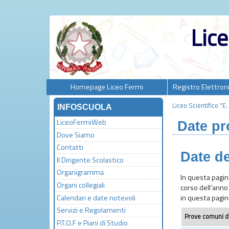
Lice
Homepage Liceo Fermi
Registro Elettron
Liceo Scientifico "E
INFOSCUOLA
LiceoFermiWeb
Date p
Dove Siamo
Contatti
Date de
Il Dirigente Scolastico
Organigramma
In questa pagin
Organi collegiali
corso dell’anno 
Calendari e date notevoli
in questa pagin
Servizi e Regolamenti
Prove comuni di
P.T.O.F e Piani di Studio