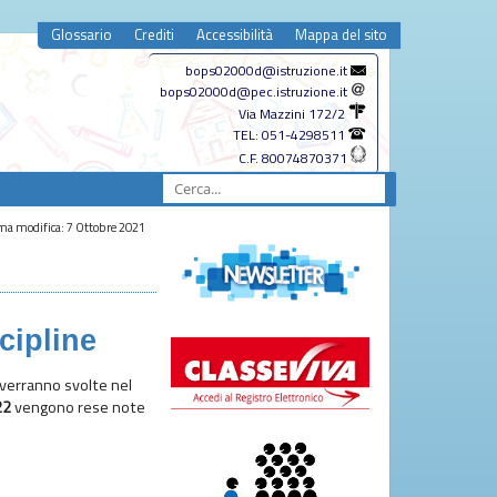
Glossario
Crediti
Accessibilità
Mappa del sito
bops02000d@istruzione.it
bops02000d@pec.istruzione.it
Via Mazzini 172/2
TEL: 051-4298511
C.F. 80074870371
ma modifica: 7 Ottobre 2021
cipline
e verranno svolte nel
22
vengono rese note