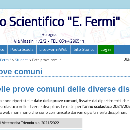
o Scientifico "E. Fermi"
Bologna
Via Mazzini 172/2 • TEL: 051-4298511
ico
Posta Scuola
LiceoFermiWeb
Sito Storico
Log in
Ulti
. Fermi"
>
Studenti
>
Date prove comuni
rove comuni
lle prove comuni delle diverse dis
a sono riportate le
date delle prove comuni
, fissate dai dipartimenti, ch
scolastico nelle diverse discipline. Le date per l’
anno scolastico 2021/20
a web man mano che sono comunicate dai vari dipartimenti disciplinari.
 Matematica Triennio a.s. 2021/2022