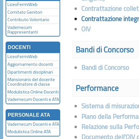
LiceoFermiWeb
Contrattazione collet
Comitato Genitori
Contrattazione integ
Contributo Volontario
Vademecum
OIV
Rappresentanti
Bandi di Concorso
DOCENTI
LiceoFermiWeb
Aggiornamento docenti
Bandi di Concorso
Dipartimenti disciplinari
Mansionario del docente
Coordinatore di classe
Performance
Modulistica Online Docenti
Vademecum Docenti e ATA
Sistema di misurazio
Piano della Perform
PERSONALE ATA
Vademecum Docenti e ATA
Relazione sulla Per
Modulistica Online ATA
Documento dell'OIV di