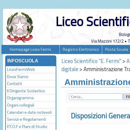
Liceo Scientif
Bolog
Via Mazzini 172/2 •
Homepage Liceo Fermi
Registro Elettronico
Posta Scuola
Liceo Scientifico "E. Fermi"
>
A
INFOSCUOLA
digitale
>
Amministrazione Tr
LiceoFermiWeb
Dove Siamo
Amministrazione
Contatti
Il Dirigente Scolastico
Organigramma
Organi collegiali
Calendari e date notevoli
Disposizioni Genera
Servizi e Regolamenti
P.T.O.F e Piani di Studio