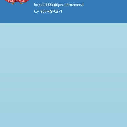
bops02000d@pec.istruzione.it
C.F. 80074870371