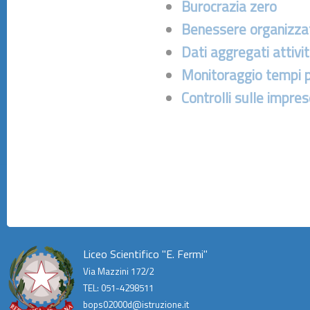
Burocrazia zero
Benessere organizza
Dati aggregati attivi
Monitoraggio tempi 
Controlli sulle impre
Liceo Scientifico "E. Fermi"
Via Mazzini 172/2
TEL: 051-4298511
bops02000d@istruzione.it