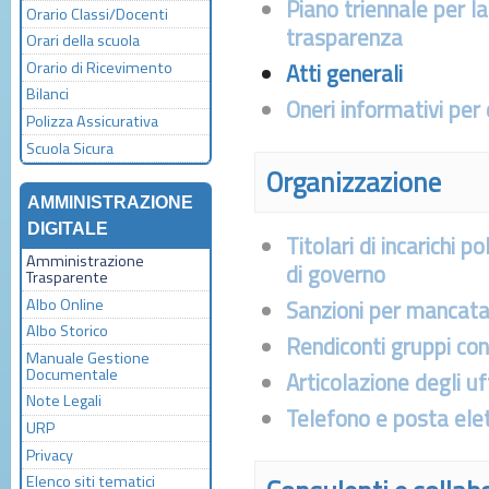
Piano triennale per l
Orario Classi/Docenti
trasparenza
Orari della scuola
Orario di Ricevimento
Atti generali
Bilanci
Oneri informativi per 
Polizza Assicurativa
Scuola Sicura
Organizzazione
AMMINISTRAZIONE
DIGITALE
Titolari di incarichi p
Amministrazione
di governo
Trasparente
Albo Online
Sanzioni per mancata
Albo Storico
Rendiconti gruppi consi
Manuale Gestione
Documentale
Articolazione degli uff
Note Legali
Telefono e posta ele
URP
Privacy
Elenco siti tematici