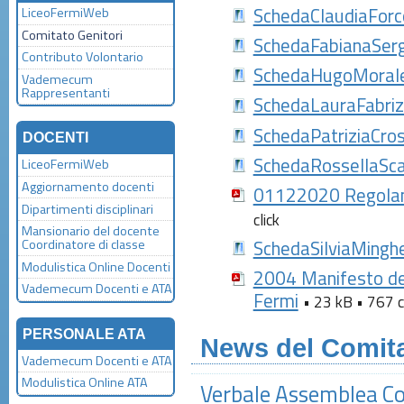
SchedaClaudiaForc
LiceoFermiWeb
Comitato Genitori
SchedaFabianaSerg
Contributo Volontario
SchedaHugoMoral
Vademecum
Rappresentanti
SchedaLauraFabriz
SchedaPatriziaCro
DOCENTI
SchedaRossellaSc
LiceoFermiWeb
Aggiornamento docenti
01122020 Regolam
Dipartimenti disciplinari
click
Mansionario del docente
Coordinatore di classe
SchedaSilviaMinghe
Modulistica Online Docenti
2004 Manifesto de
Vademecum Docenti e ATA
Fermi
• 23 kB • 767 c
PERSONALE ATA
News del Comita
Vademecum Docenti e ATA
Modulistica Online ATA
Verbale Assemblea C