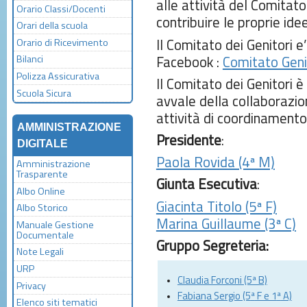
alle attività del Comitat
Orario Classi/Docenti
contribuire le proprie idee
Orari della scuola
Il Comitato dei Genitori 
Orario di Ricevimento
Facebook :
Comitato Genit
Bilanci
Polizza Assicurativa
Il Comitato dei Genitori 
Scuola Sicura
avvale della collaborazio
attività di coordinamento
AMMINISTRAZIONE
Presidente
:
DIGITALE
Paola Rovida (4ª M)
Amministrazione
Trasparente
Giunta Esecutiva
:
Albo Online
Giacinta Titolo (5ª F)
Albo Storico
Marina Guillaume (3ª C)
Manuale Gestione
Documentale
Gruppo Segreteria:
Note Legali
URP
Claudia Forconi (5ª B)
Privacy
Fabiana Sergio (5
ª
F e 1
ª
A)
Elenco siti tematici