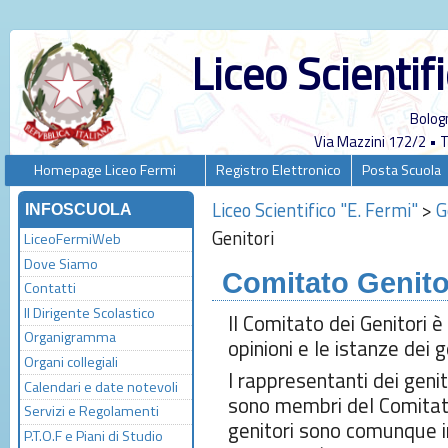
Liceo Scientif
Bolog
Via Mazzini 172/2 •
Homepage Liceo Fermi
Registro Elettronico
Posta Scuola
Liceo Scientifico "E. Fermi"
>
G
INFOSCUOLA
Genitori
LiceoFermiWeb
Dove Siamo
Comitato Genito
Contatti
Il Dirigente Scolastico
Il Comitato dei Genitori è
Organigramma
opinioni e le istanze dei g
Organi collegiali
I rappresentanti dei genit
Calendari e date notevoli
sono membri del Comitato d
Servizi e Regolamenti
genitori sono comunque in
P.T.O.F e Piani di Studio