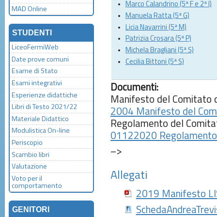
Marco Calandrino (5ª F e 2ª I)
MAD Online
Manuela Ratta (5ª G)
Licia Navarrini (5ª M)
STUDENTI
Patrizia Crosara (5ª P)
LiceoFermiWeb
Michela Bragliani (5ª S)
Date prove comuni
Cecilia Bittoni (5ª S)
Esame di Stato
Esami integrativi
Documenti:
Esperienze didattiche
Manifesto del Comitato de
Libri di Testo 2021/22
2004 Manifesto del Comi
Materiale Didattico
Regolamento del Comitato
Modulistica On-line
01122020 Regolamento d
Periscopio
–>
Scambio libri
Valutazione
Allegati
Voto per il
comportamento
2019 Manifesto LI
SchedaAndreaTrevi
GENITORI