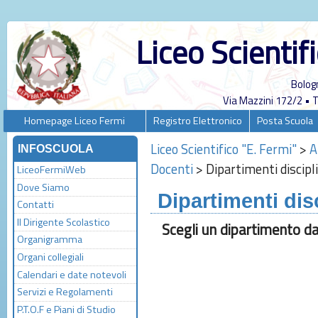
Liceo Scientif
Bolog
Via Mazzini 172/2 •
Homepage Liceo Fermi
Registro Elettronico
Posta Scuola
Liceo Scientifico "E. Fermi"
>
A
INFOSCUOLA
Docenti
>
Dipartimenti discipli
LiceoFermiWeb
Dove Siamo
Dipartimenti disc
Contatti
Il Dirigente Scolastico
Scegli un dipartimento d
Organigramma
Organi collegiali
Calendari e date notevoli
Servizi e Regolamenti
P.T.O.F e Piani di Studio