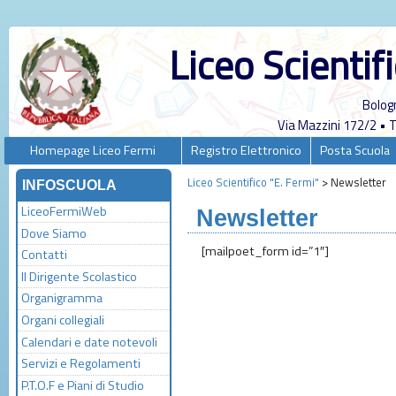
Liceo Scientif
Bolog
Via Mazzini 172/2 •
Homepage Liceo Fermi
Registro Elettronico
Posta Scuola
Liceo Scientifico "E. Fermi"
>
Newsletter
INFOSCUOLA
LiceoFermiWeb
Newsletter
Dove Siamo
[mailpoet_form id=”1″]
Contatti
Il Dirigente Scolastico
Organigramma
Organi collegiali
Calendari e date notevoli
Servizi e Regolamenti
P.T.O.F e Piani di Studio