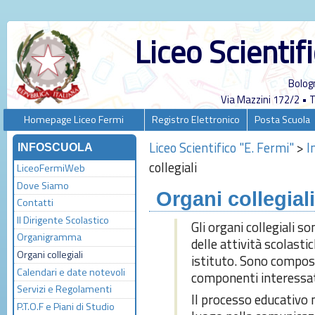
Liceo Scientif
Bolog
Via Mazzini 172/2 •
Homepage Liceo Fermi
Registro Elettronico
Posta Scuola
Liceo Scientifico "E. Fermi"
>
I
INFOSCUOLA
collegiali
LiceoFermiWeb
Dove Siamo
Organi collegiali
Contatti
Il Dirigente Scolastico
Gli organi collegiali s
Organigramma
delle attività scolastic
Organi collegiali
istituto. Sono compost
Calendari e date notevoli
componenti interessa
Servizi e Regolamenti
Il processo educativo n
P.T.O.F e Piani di Studio