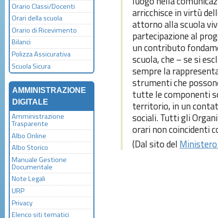
luogo nella comunicazi
Orario Classi/Docenti
arricchisce in virtù de
Orari della scuola
attorno alla scuola viv
Orario di Ricevimento
partecipazione al prog
Bilanci
un contributo fondamen
Polizza Assicurativa
scuola, che – se si esc
Scuola Sicura
sempre la rappresentan
strumenti che possono 
AMMINISTRAZIONE
tutte le componenti sc
DIGITALE
territorio, in un conta
sociali. Tutti gli Organ
Amministrazione
Trasparente
orari non coincidenti c
Albo Online
(Dal sito del
Ministero 
Albo Storico
Manuale Gestione
Documentale
Note Legali
URP
Privacy
Elenco siti tematici