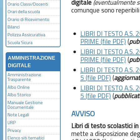
digitale
(eventualmente st
Orario Classi/Docenti
comunque sono reperibili d
Orari della scuola
Orario di Ricevimento
Bilanci
LIBRI DI TESTO A.S.
Polizza Assicurativa
PRIME (file PDF)
(
pub
Scuola Sicura
LIBRI DI TESTO A.S.
PRIME (file PDF)
(
pub
AMMINISTRAZIONE
DIGITALE
LIBRI DI TESTO A.S.
Amministrazione
5 (file PDF)
(
aggiorna
Trasparente
LIBRI DI TESTO A.S. 
Albo Online
5 (file PDF)
(
pubblicat
Albo Storico
Manuale Gestione
Documentale
AVVISO
Note Legali
URP
Libri di testo scolastici i
Privacy
mette a disposizione degl
Elenco siti tematici