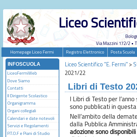
Liceo Scientif
Bolog
Via Mazzini 172/2 •
Homepage Liceo Fermi
Registro Elettronico
Posta Scuola
Liceo Scientifico "E. Fermi"
>
S
INFOSCUOLA
2021/22
LiceoFermiWeb
Dove Siamo
Libri di Testo 2
Contatti
Il Dirigente Scolastico
I Libri di Testo per l’an
Organigramma
sono pubblicati in quest
Organi collegiali
Nell’ambito della demate
Calendari e date notevoli
dalla Pubblica Amministr
Servizi e Regolamenti
adozione sono disponibili
P.T.O.F e Piani di Studio