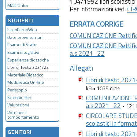
104/1992 libri scolastici 
MAD Online
Per informazioni vedi
CI
STUDENTI
ERRATA CORRIGE
LiceoFermiWeb
COMUNICAZIONE Rettifica
Date prove comuni
COMUNICAZIONE Rettifica 
Esame di Stato
a.s.2021_22
Esami integrativi
Esperienze didattiche
Allegati
Libri di Testo 2021/22
Materiale Didattico
Libri di testo 202
Modulistica On-line
kB • 1035 click
Periscopio
COMUNICAZIONE Rett
Scambio libri
a.s.2021_22
Valutazione
• 121 
Voto per il
CIRCOLARE STUDENT
comportamento
scolastici in format
Libri di testo 202
GENITORI