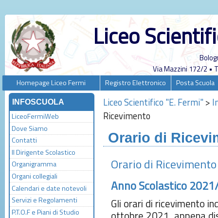
Liceo Scientif
Bolog
Via Mazzini 172/2 •
Homepage Liceo Fermi
Registro Elettronico
Posta Scuola
Liceo Scientifico "E. Fermi"
>
I
INFOSCUOLA
Ricevimento
LiceoFermiWeb
Dove Siamo
Orario di Ricev
Contatti
Il Dirigente Scolastico
Orario di Riceviment
Organigramma
Organi collegiali
Anno Scolastico 2021
Calendari e date notevoli
Servizi e Regolamenti
Gli orari di ricevimento i
P.T.O.F e Piani di Studio
ottobre 2021, appena dis