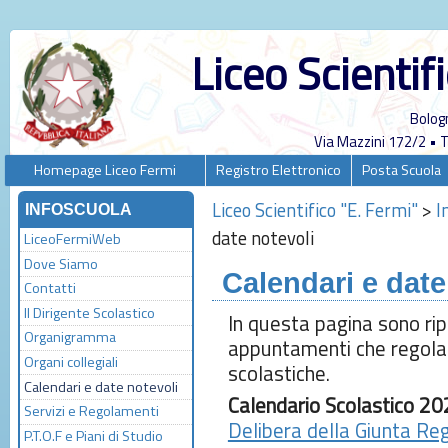
Liceo Scientif
Bolog
Via Mazzini 172/2 •
Homepage Liceo Fermi
Registro Elettronico
Posta Scuola
Liceo Scientifico "E. Fermi"
>
I
INFOSCUOLA
date notevoli
LiceoFermiWeb
Dove Siamo
Calendari e date
Contatti
Il Dirigente Scolastico
In questa pagina sono rip
Organigramma
appuntamenti che regolano
Organi collegiali
scolastiche.
Calendari e date notevoli
Calendario Scolastico 
Servizi e Regolamenti
Delibera della Giunta R
P.T.O.F e Piani di Studio