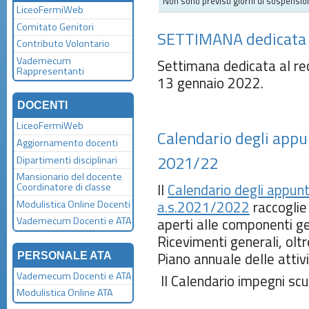
Non sono previsti giorni di sospensio
LiceoFermiWeb
Comitato Genitori
SETTIMANA dedicata 
Contributo Volontario
Vademecum
Settimana dedicata al rec
Rappresentanti
13 gennaio 2022.
DOCENTI
LiceoFermiWeb
Calendario degli app
Aggiornamento docenti
2021/22
Dipartimenti disciplinari
Mansionario del docente
Il
Calendario degli appun
Coordinatore di classe
Modulistica Online Docenti
a.s.2021/2022
raccoglie 
Vademecum Docenti e ATA
aperti alle componenti ge
Ricevimenti generali, oltre
Piano annuale delle attivi
PERSONALE ATA
Vademecum Docenti e ATA
Il Calendario impegni s
Modulistica Online ATA