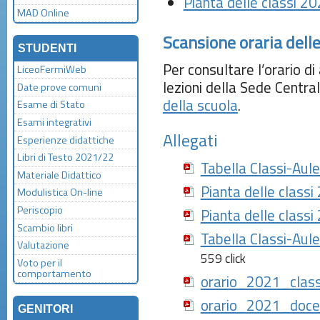
Pianta delle classi 
MAD Online
Scansione oraria delle 
STUDENTI
Per consultare l’orario di
LiceoFermiWeb
lezioni della Sede Centra
Date prove comuni
della scuola
.
Esame di Stato
Esami integrativi
Allegati
Esperienze didattiche
Libri di Testo 2021/22
Tabella Classi-Aul
Materiale Didattico
Pianta delle class
Modulistica On-line
Periscopio
Pianta delle class
Scambio libri
Tabella Classi-Aul
Valutazione
559 click
Voto per il
comportamento
orario_2021_clas
orario_2021_doce
GENITORI