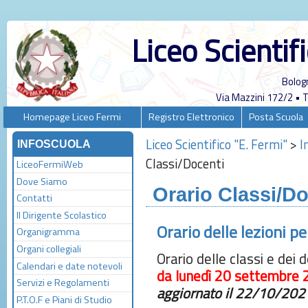
Liceo Scientif
Bolog
Via Mazzini 172/2 •
Homepage Liceo Fermi
Registro Elettronico
Posta Scuola
Liceo Scientifico "E. Fermi"
>
I
INFOSCUOLA
Classi/Docenti
LiceoFermiWeb
Dove Siamo
Orario Classi/Do
Contatti
Il Dirigente Scolastico
Orario delle lezioni p
Organigramma
Organi collegiali
Orario delle classi e dei
Calendari e date notevoli
da lunedì 20 settembre
Servizi e Regolamenti
aggiornato il 22/10/202
P.T.O.F e Piani di Studio