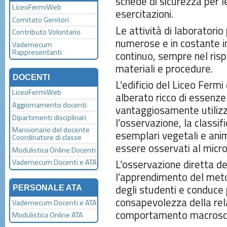
schede di sicurezza per l
LiceoFermiWeb
esercitazioni.
Comitato Genitori
Le attività di laboratorio
Contributo Volontario
numerose e in costante i
Vademecum
Rappresentanti
continuo, sempre nel risp
materiali e procedure.
DOCENTI
L’edificio del Liceo Ferm
LiceoFermiWeb
alberato ricco di essenze
Aggiornamento docenti
vantaggiosamente utilizz
Dipartimenti disciplinari
l’osservazione, la classi
Mansionario del docente
esemplari vegetali e ani
Coordinatore di classe
essere osservati al micro
Modulistica Online Docenti
L’osservazione diretta de
Vademecum Docenti e ATA
l’apprendimento del metod
degli studenti e conduce
PERSONALE ATA
consapevolezza della rel
Vademecum Docenti e ATA
comportamento macrosco
Modulistica Online ATA