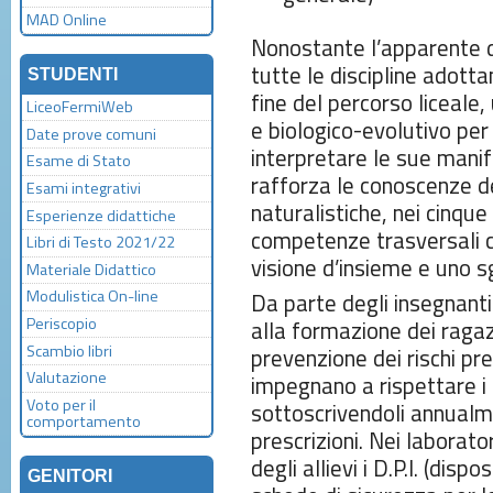
MAD Online
Nonostante l’apparente di
tutte le discipline adotta
STUDENTI
fine del percorso liceale,
LiceoFermiWeb
e biologico-evolutivo per
Date prove comuni
interpretare le sue manif
Esame di Stato
rafforza le conoscenze deg
Esami integrativi
naturalistiche, nei cinque 
Esperienze didattiche
competenze trasversali c
Libri di Testo 2021/22
visione d’insieme e uno 
Materiale Didattico
Modulistica On-line
Da parte degli insegnanti
Periscopio
alla formazione dei ragaz
Scambio libri
prevenzione dei rischi pres
Valutazione
impegnano a rispettare i 
Voto per il
sottoscrivendoli annualm
comportamento
prescrizioni. Nei laborat
degli allievi i D.P.I. (disp
GENITORI