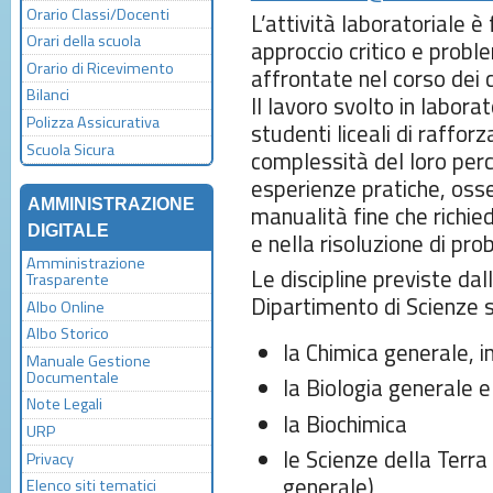
Orario Classi/Docenti
L’attività laboratoriale è
Orari della scuola
approccio critico e proble
Orario di Ricevimento
affrontate nel corso dei ci
Bilanci
Il lavoro svolto in labora
Polizza Assicurativa
studenti liceali di raffor
Scuola Sicura
complessità del loro perc
esperienze pratiche, osse
AMMINISTRAZIONE
manualità fine che richi
DIGITALE
e nella risoluzione di pro
Amministrazione
Le discipline previste d
Trasparente
Dipartimento di Scienze 
Albo Online
Albo Storico
la Chimica generale, i
Manuale Gestione
Documentale
la Biologia generale 
Note Legali
la Biochimica
URP
le Scienze della Terra
Privacy
generale)
Elenco siti tematici