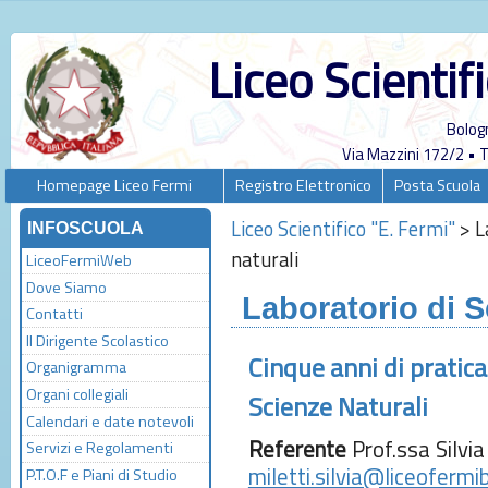
Liceo Scientif
Bolog
Via Mazzini 172/2 •
Homepage Liceo Fermi
Registro Elettronico
Posta Scuola
Liceo Scientifico "E. Fermi"
>
L
INFOSCUOLA
naturali
LiceoFermiWeb
Dove Siamo
Laboratorio di S
Contatti
Il Dirigente Scolastico
Cinque anni di pratica 
Organigramma
Organi collegiali
Scienze Naturali
Calendari e date notevoli
Referente
Prof.ssa Silvia
Servizi e Regolamenti
miletti.silvia@liceofermib
P.T.O.F e Piani di Studio